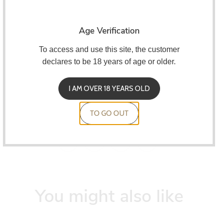
Frasco de 30 ml
Age Verification
Tampa resistente às crianças
To access and use this site, the customer
Diluição 5 a 10%.
declares to be 18 years of age or older.
Maceração de 2 a 7 dias
I AM OVER 18 YEARS OLD
Os concentrados Capella devem ser misturados em uma
base
VG/PG.
TO GO OUT
You might also like