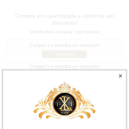
Compre em quantidade e obtenha um
desconto!
Quanto mais comprar, mais poupa!
Compre 3 e obtenha um desconto!
Poupar 5%!
Compre 5 e obtenha um desconto!
Poupar 10%!
Compre 10 e obtenha um desconto!
Poupar 15%!
Capella Aroma Harvest Berry
Esta mistura requintada
harmoniza morangos, amoras e mirtilos.