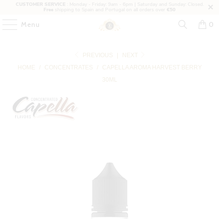
CUSTOMER SERVICE
: Monday - Friday: 9am - 6pm | Saturday and Sunday: Closed.
Free
shipping to Spain and Portugal on all orders over
€50
Menu
0
PREVIOUS
|
NEXT
HOME
/
CONCENTRATES
/
CAPELLA AROMA HARVEST BERRY
30ML