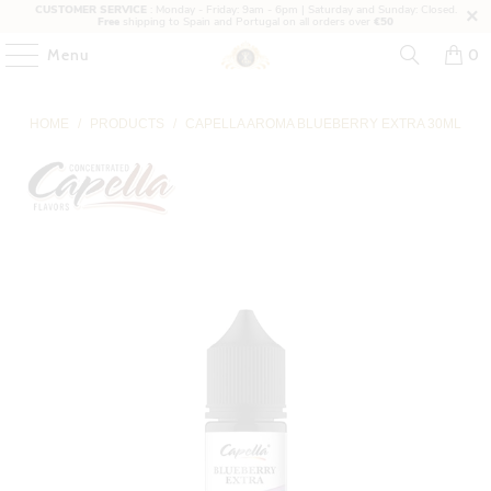
CUSTOMER SERVICE
: Monday - Friday: 9am - 6pm | Saturday and Sunday: Closed.
Free
shipping to Spain and Portugal on all orders over
€50
Menu
0
HOME
/
PRODUCTS
/
CAPELLA AROMA BLUEBERRY EXTRA 30ML