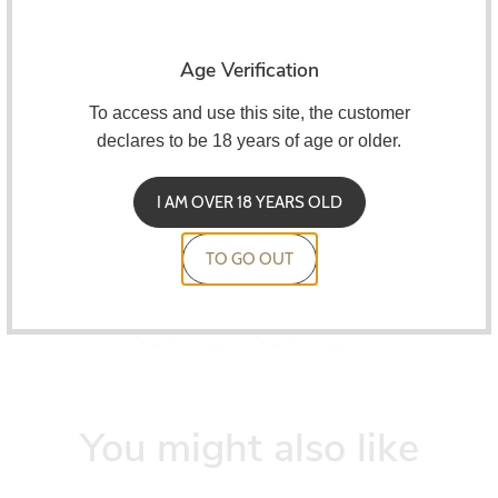
Frasco de 30 ml
Age Verification
Tampa resistente às crianças
To access and use this site, the customer
Diluição 5 a 10%.
declares to be 18 years of age or older.
Maceração de 2 a 7 dias
I AM OVER 18 YEARS OLD
Os concentrados Capella devem ser misturados em uma
base
VG/PG.
TO GO OUT
You might also like