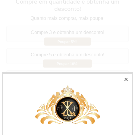
Compre em quantidade e obtenha um
desconto!
Quanto mais comprar, mais poupa!
Compre 3 e obtenha um desconto!
Poupar 5%!
Compre 5 e obtenha um desconto!
Poupar 10%!
Compre 10 e obtenha um desconto!
Poupar 15%!
Capella Aroma Blueberry Extra
Oferece uma
combinação equilibrada de doçura e um toque
ligeiramente ácido, evocando a experiência de saborear
mirtilos acabados de colher.