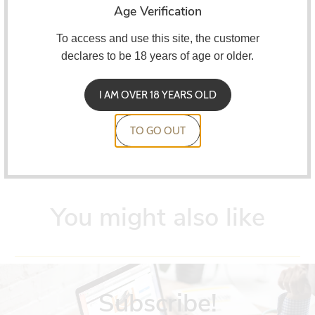
Compre 10 e obtenha um desconto!
Age Verification
Poupar 15%!
To access and use this site, the customer
declares to be 18 years of age or older.
NexMESH
Mesh resistors designed for Profile 1.5 RDA.
I AM OVER 18 YEARS OLD
TO GO OUT
You might also like
Subscribe!