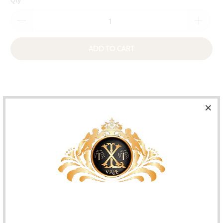
ADD TO CART
Compre em quantidade e obtenha um
desconto!
Quanto mais comprar, mais poupa!
Compre 3 e obtenha um desconto!
Poupar 5%!
Compre 5 e obtenha um desconto!
Poupar 10%!