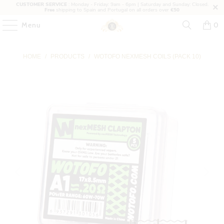
CUSTOMER SERVICE
: Monday - Friday: 9am - 6pm | Saturday and Sunday: Closed.
Free
shipping to Spain and Portugal on all orders over
€50
Menu
0
HOME
/
PRODUCTS
/
WOTOFO NEXMESH COILS (PACK 10)