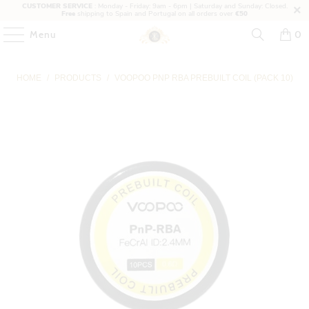
CUSTOMER SERVICE
: Monday - Friday: 9am - 6pm | Saturday and Sunday: Closed.
Free
shipping to Spain and Portugal on all orders over
€50
Menu
0
HOME
/
PRODUCTS
/
VOOPOO PNP RBA PREBUILT COIL (PACK 10)