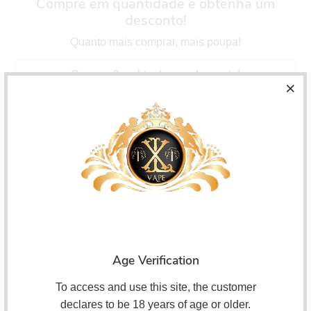
Compre em quantidade e obtenha um
desconto!
Quanto mais comprar, mais poupa!
Compre 3 e obtenha um desconto!
Poupar 5%!
Compre 5 e obtenha um desconto!
Poupar 10%!
Compre 10 e obtenha um desconto!
Poupar 15%!
Voopoo PnP RBA Prebuilt
Replacement Coil for
Age Verification
Voopoo PnP RBA Coil.
To access and use this site, the customer
declares to be 18 years of age or older.